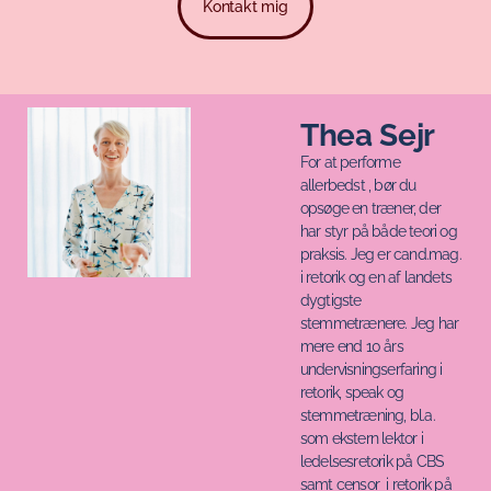
Kontakt mig
Thea Sejr
For at performe
allerbedst , bør du
opsøge en træner, der
har styr på både teori og
praksis. Jeg er cand.mag.
i retorik og en af landets
dygtigste
stemmetrænere. Jeg har
mere end 10 års
undervisningserfaring i
retorik, speak og
stemmetræning, bl.a.
som ekstern lektor i
ledelsesretorik på CBS
samt censor i retorik på