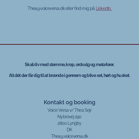
Thea@voiceversa.dk eller find mig på
LinkedIn
.
Skab liv med stemme, krop, ordvalg og metaforer.
Alt dét der får dig til at brænde i gennem og blive set, hørt og husket.
Kontakt og booking
Voice Versa v/ Thea Sejr
Nybrovej 290
2800 Lyngby
DK
Thea@voiceversa.dk