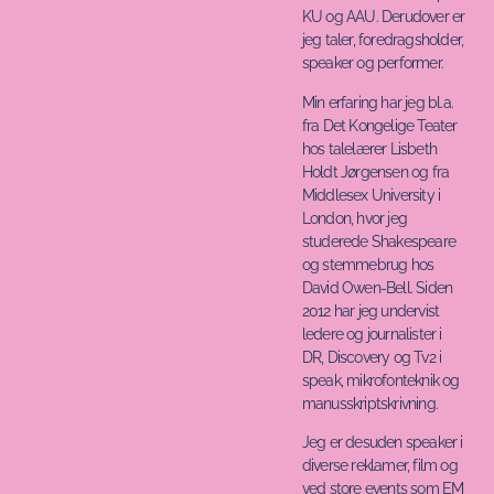
KU og AAU. Derudover er
jeg taler, foredragsholder,
speaker og performer.
Min erfaring har jeg bl.a.
fra Det Kongelige Teater
hos talelærer Lisbeth
Holdt Jørgensen og fra
Middlesex University i
London, hvor jeg
studerede Shakespeare
og stemmebrug hos
David Owen-Bell. Siden
2012 har jeg undervist
ledere og journalister i
DR, Discovery og Tv2 i
speak, mikrofonteknik og
manusskriptskrivning.
Jeg er desuden speaker i
diverse reklamer, film og
ved store events som EM